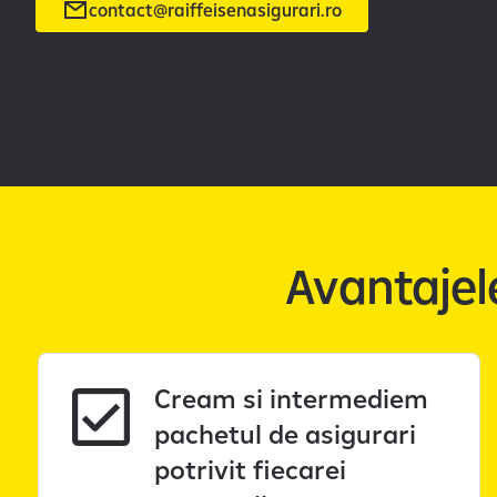
contact@raiffeisenasigurari.ro
Avantajele
Cream si intermediem
pachetul de asigurari
potrivit fiecarei