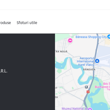
roduse
Sfaturi utile
R.L.