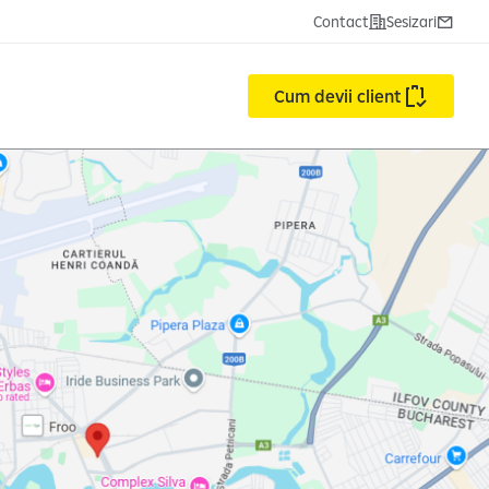
Contact
Sesizari
Cum devii client