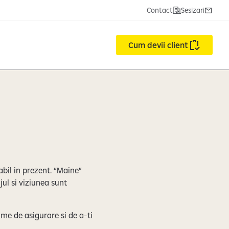
Contact
Sesizari
Cum devii client
abil in prezent. “Maine”
jul si viziunea sunt
ime de asigurare si de a-ti