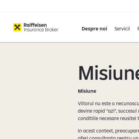
Despre noi
Servicii
Misiune
Misiune
Viitorul nu este o necunoscu
devine rapid “azi”, succesul 
conditiile necesare reusitei t
In acest context, preocuparea
oferi consultanta pentru un v