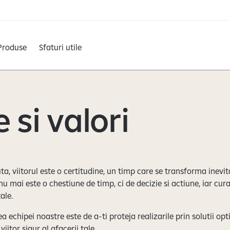
Produse
Sfaturi utile
 si valori
ta, viitorul este o certitudine, un timp care se transforma inevit
nu mai este o chestiune de timp, ci de decizie si actiune, iar cura
ale.
 echipei noastre este de a-ti proteja realizarile prin solutii opt
iitor sigur al afacerii tale.