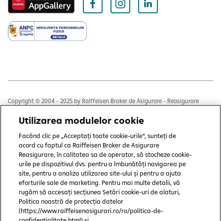
Copyright © 2004 - 2025 by Raiffeisen Broker de Asigurare - Reasigurare
S.R.L.
Utilizarea modulelor cookie
Termeni și condiții
Facând clic pe „Acceptați toate cookie-urile”, sunteți de
Politică de utilizare cookies
acord cu faptul ca Raiffeisen Broker de Asigurare
Reasigurare, în calitatea sa de operator, să stocheze cookie-
Preferințe cookie-uri
urile pe dispozitivul dvs. pentru a îmbunătăți navigarea pe
site, pentru a analiza utilizarea site-ului și pentru a ajuta
Politica de confidențialitate
eforturile sale de marketing. Pentru mai multe detalii, vă
rugăm să accesați secțiunea Setări cookie-uri de alaturi,
Protecția consumatorului
Politica noastră de protecția datelor
(https://www.raiffeisenasigurari.ro/ro/politica-de-
CSALB
confidentialitate.html) și