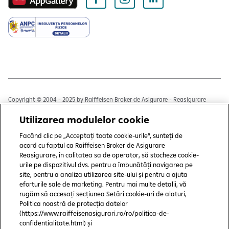
Copyright © 2004 - 2025 by Raiffeisen Broker de Asigurare - Reasigurare
S.R.L.
Utilizarea modulelor cookie
Termeni și condiții
Facând clic pe „Acceptați toate cookie-urile”, sunteți de
Politică de utilizare cookies
acord cu faptul ca Raiffeisen Broker de Asigurare
Reasigurare, în calitatea sa de operator, să stocheze cookie-
Preferințe cookie-uri
urile pe dispozitivul dvs. pentru a îmbunătăți navigarea pe
site, pentru a analiza utilizarea site-ului și pentru a ajuta
Politica de confidențialitate
eforturile sale de marketing. Pentru mai multe detalii, vă
rugăm să accesați secțiunea Setări cookie-uri de alaturi,
Protecția consumatorului
Politica noastră de protecția datelor
(https://www.raiffeisenasigurari.ro/ro/politica-de-
CSALB
confidentialitate.html) și