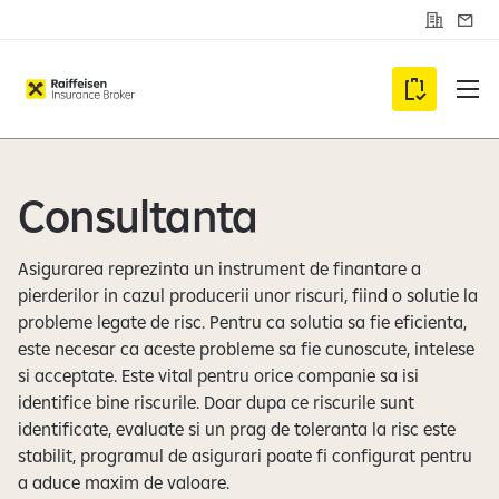
C
S
o
e
n
s
t
i
C
a
z
c
a
u
t
r
m
i
d
Consultanta
e
v
i
Asigurarea reprezinta un instrument de finantare a
i
pierderilor in cazul producerii unor riscuri, fiind o solutie la
c
probleme legate de risc. Pentru ca solutia sa fie eficienta,
l
este necesar ca aceste probleme sa fie cunoscute, intelese
i
si acceptate. Este vital pentru orice companie sa isi
e
identifice bine riscurile. Doar dupa ce riscurile sunt
n
identificate, evaluate si un prag de toleranta la risc este
t
stabilit, programul de asigurari poate fi configurat pentru
a aduce maxim de valoare.