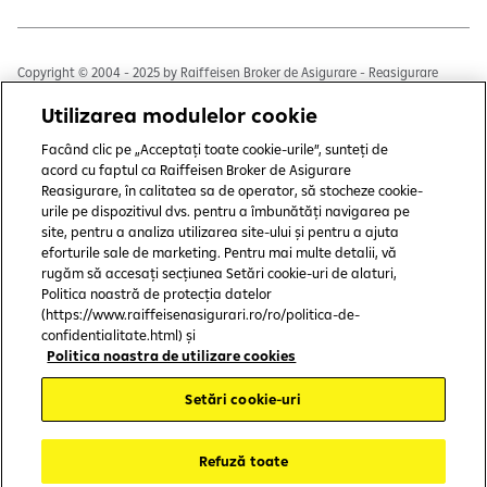
Copyright © 2004 - 2025 by Raiffeisen Broker de Asigurare - Reasigurare
S.R.L.
Utilizarea modulelor cookie
Termeni și condiții
Facând clic pe „Acceptați toate cookie-urile”, sunteți de
Politică de utilizare cookies
acord cu faptul ca Raiffeisen Broker de Asigurare
Reasigurare, în calitatea sa de operator, să stocheze cookie-
Preferințe cookie-uri
urile pe dispozitivul dvs. pentru a îmbunătăți navigarea pe
site, pentru a analiza utilizarea site-ului și pentru a ajuta
Politica de confidențialitate
eforturile sale de marketing. Pentru mai multe detalii, vă
rugăm să accesați secțiunea Setări cookie-uri de alaturi,
Protecția consumatorului
Politica noastră de protecția datelor
(https://www.raiffeisenasigurari.ro/ro/politica-de-
CSALB
confidentialitate.html) și
Politica noastra de utilizare cookies
ASF
Setări cookie-uri
SAL-Fin
Refuză toate
BAAR