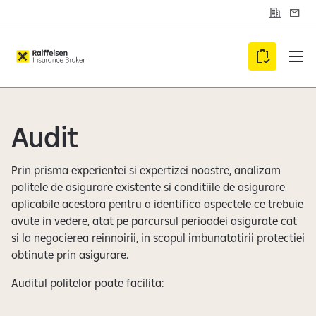
C
S
o
e
n
s
t
i
C
a
z
c
a
u
t
r
m
i
d
Audit
e
v
i
Prin prisma experientei si expertizei noastre, analizam
i
politele de asigurare existente si conditiile de asigurare
c
aplicabile acestora pentru a identifica aspectele ce trebuie
l
avute in vedere, atat pe parcursul perioadei asigurate cat
i
si la negocierea reinnoirii, in scopul imbunatatirii protectiei
e
obtinute prin asigurare.
n
Auditul politelor poate facilita:
t