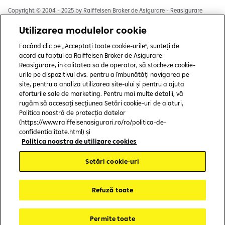
Copyright © 2004 - 2025 by Raiffeisen Broker de Asigurare - Reasigurare
S.R.L.
Utilizarea modulelor cookie
Termeni și condiții
Facând clic pe „Acceptați toate cookie-urile”, sunteți de
Politică de utilizare cookies
acord cu faptul ca Raiffeisen Broker de Asigurare
Reasigurare, în calitatea sa de operator, să stocheze cookie-
Preferințe cookie-uri
urile pe dispozitivul dvs. pentru a îmbunătăți navigarea pe
site, pentru a analiza utilizarea site-ului și pentru a ajuta
Politica de confidențialitate
eforturile sale de marketing. Pentru mai multe detalii, vă
rugăm să accesați secțiunea Setări cookie-uri de alaturi,
Protecția consumatorului
Politica noastră de protecția datelor
(https://www.raiffeisenasigurari.ro/ro/politica-de-
CSALB
confidentialitate.html) și
Politica noastra de utilizare cookies
ASF
Setări cookie-uri
SAL-Fin
Refuză toate
BAAR
Accesibilitate
Permite toate