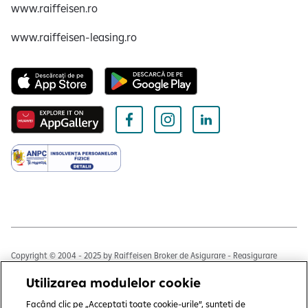
www.raiffeisen.ro
www.raiffeisen-leasing.ro
Copyright © 2004 - 2025 by Raiffeisen Broker de Asigurare - Reasigurare
S.R.L.
Utilizarea modulelor cookie
Termeni și condiții
Facând clic pe „Acceptați toate cookie-urile”, sunteți de