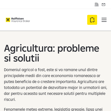
C
S
o
e
n
s
t
i
C
a
z
c
a
u
t
r
m
i
d
Agricultura: probleme
e
v
si solutii
i
i
Domeniul agricol a fost, este si va ramane unul dintre
c
principalele medii din care econonomia romaneasca ar
l
putea beneficia de o crestere importanta. Agricultura are
i
totodata un potential de dezvoltare major in urmatorii ani,
e
dar pentru aceasta sunt necesare solutii pentru multiplele
n
riscuri.
t
Fenomenele meteo extreme, legislatia greoaie, lipsa unei