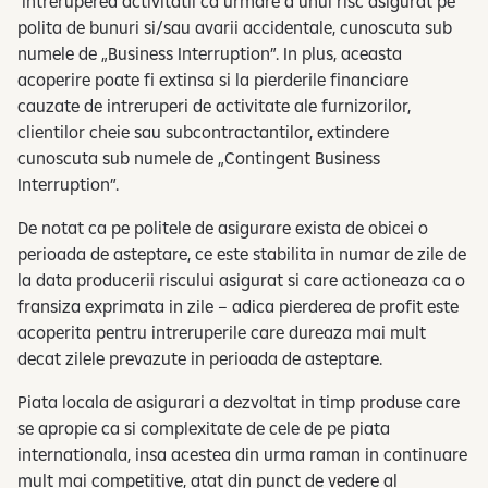
intreruperea activitatii ca urmare a unui risc asigurat pe
polita de bunuri si/sau avarii accidentale, cunoscuta sub
numele de „Business Interruption”. In plus, aceasta
acoperire poate fi extinsa si la pierderile financiare
cauzate de intreruperi de activitate ale furnizorilor,
clientilor cheie sau subcontractantilor, extindere
cunoscuta sub numele de „Contingent Business
Interruption”.
De notat ca pe politele de asigurare exista de obicei o
perioada de asteptare, ce este stabilita in numar de zile de
la data producerii riscului asigurat si care actioneaza ca o
fransiza exprimata in zile – adica pierderea de profit este
acoperita pentru intreruperile care dureaza mai mult
decat zilele prevazute in perioada de asteptare.
Piata locala de asigurari a dezvoltat in timp produse care
se apropie ca si complexitate de cele de pe piata
internationala, insa acestea din urma raman in continuare
mult mai competitive, atat din punct de vedere al