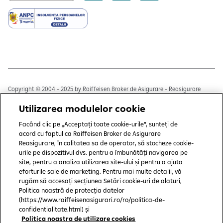
Copyright © 2004 - 2025 by Raiffeisen Broker de Asigurare - Reasigurare
S.R.L.
Utilizarea modulelor cookie
Termeni și condiții
Facând clic pe „Acceptați toate cookie-urile”, sunteți de
Politică de utilizare cookies
acord cu faptul ca Raiffeisen Broker de Asigurare
Reasigurare, în calitatea sa de operator, să stocheze cookie-
Preferințe cookie-uri
urile pe dispozitivul dvs. pentru a îmbunătăți navigarea pe
site, pentru a analiza utilizarea site-ului și pentru a ajuta
Politica de confidențialitate
eforturile sale de marketing. Pentru mai multe detalii, vă
rugăm să accesați secțiunea Setări cookie-uri de alaturi,
Protecția consumatorului
Politica noastră de protecția datelor
(https://www.raiffeisenasigurari.ro/ro/politica-de-
CSALB
confidentialitate.html) și
Politica noastra de utilizare cookies