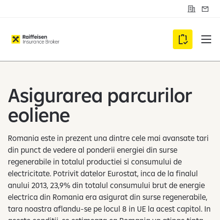
C
S
o
e
n
s
t
i
C
a
z
c
a
u
t
r
m
i
d
Asigurarea parcurilor
e
v
eoliene
i
i
Romania este in prezent una dintre cele mai avansate tari
c
din punct de vedere al ponderii energiei din surse
l
regenerabile in totalul productiei si consumului de
i
electricitate. Potrivit datelor Eurostat, inca de la finalul
e
anului 2013, 23,9% din totalul consumului brut de energie
n
electrica din Romania era asigurat din surse regenerabile,
t
tara noastra aflandu-se pe locul 8 in UE la acest capitol. In