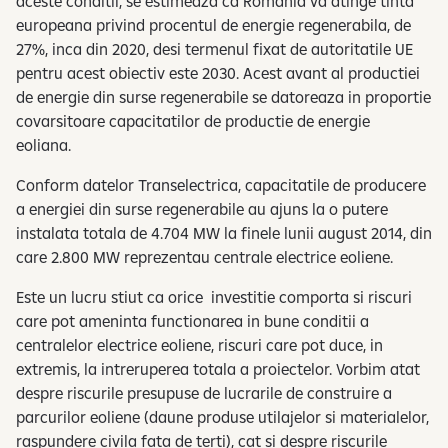
aceste conditii, se estimeaza ca Romania va atinge tinta
europeana privind procentul de energie regenerabila, de
27%, inca din 2020, desi termenul fixat de autoritatile UE
pentru acest obiectiv este 2030. Acest avant al productiei
de energie din surse regenerabile se datoreaza in proportie
covarsitoare capacitatilor de productie de energie
eoliana.
Conform datelor Transelectrica, capacitatile de producere
a energiei din surse regenerabile au ajuns la o putere
instalata totala de 4.704 MW la finele lunii august 2014, din
care 2.800 MW reprezentau centrale electrice eoliene.
Este un lucru stiut ca orice investitie comporta si riscuri
care pot ameninta functionarea in bune conditii a
centralelor electrice eoliene, riscuri care pot duce, in
extremis, la intreruperea totala a proiectelor. Vorbim atat
despre riscurile presupuse de lucrarile de construire a
parcurilor eoliene (daune produse utilajelor si materialelor,
raspundere civila fata de terti), cat si despre riscurile