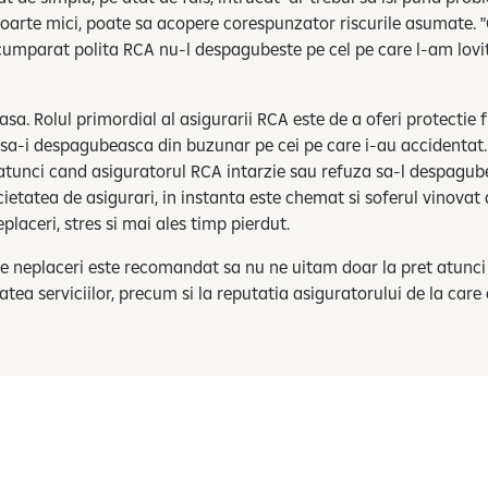
i foarte mici, poate sa acopere corespunzator riscurile asumate.
cumparat polita RCA nu-l despagubeste pe cel pe care l-am lovit
asa. Rolul primordial al asigurarii RCA este de a oferi protectie 
 sa-i despagubeasca din buzunar pe cei pe care i-au accidentat. Po
, atunci cand asiguratorul RCA intarzie sau refuza sa-l despagube
ietatea de asigurari, in instanta este chemat si soferul vinovat
aceri, stres si mai ales timp pierdut.
e neplaceri este recomandat sa nu ne uitam doar la pret atunci
litatea serviciilor, precum si la reputatia asiguratorului de la c