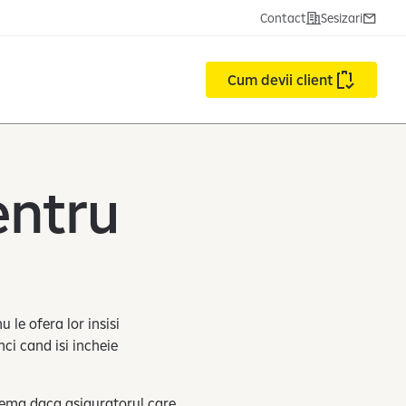
Contact
Sesizari
Cum devii client
entru
 le ofera lor insisi
nci cand isi incheie
blema daca asiguratorul care