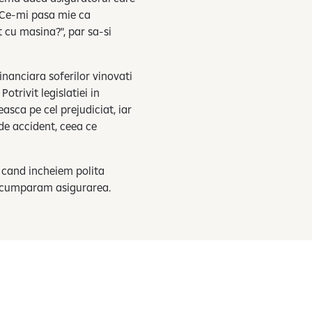
 "Ce-mi pasa mie ca
 cu masina?", par sa-si
financiara soferilor vinovati
trivit legislatiei in
asca pe cel prejudiciat, iar
 de accident, ceea ce
 cand incheiem polita
are cumparam asigurarea.