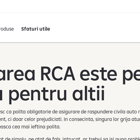
roduse
Sfaturi utile
area RCA este p
u pentru altii
sc ca polita obligatorie de asigurare de raspundere civila auto nu
t, ci doar celor prejudiciati. In consecinta, singura lor grija atu
asca cea mai ieftina polita.
t de simplu, pe atat de fals, intrucat ar trebui sa isi puna pro