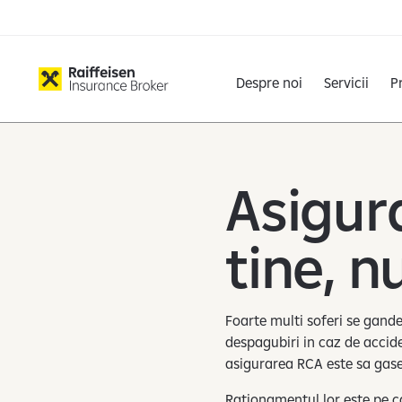
Despre noi
Servicii
P
Asigur
tine, n
Foarte multi soferi se gande
despagubiri in caz de acciden
asigurarea RCA este sa gase
Rationamentul lor este pe ca