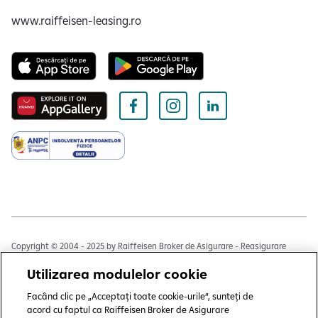
www.raiffeisen-leasing.ro
Copyright © 2004 - 2025 by Raiffeisen Broker de Asigurare - Reasigurare
S.R.L.
Utilizarea modulelor cookie
Termeni și condiții
Facând clic pe „Acceptați toate cookie-urile”, sunteți de
Politică de utilizare cookies
acord cu faptul ca Raiffeisen Broker de Asigurare