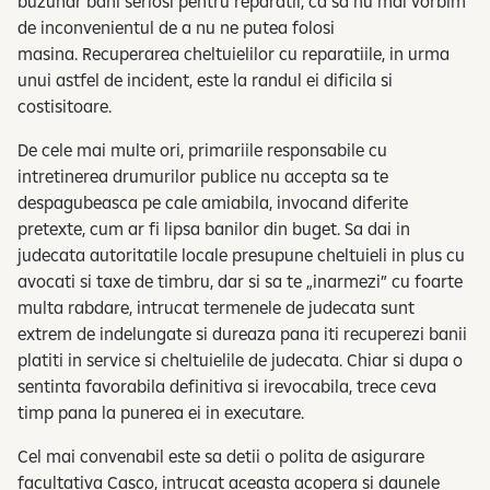
buzunar bani seriosi pentru reparatii, ca sa nu mai vorbim
de inconvenientul de a nu ne putea folosi
masina. Recuperarea cheltuielilor cu reparatiile, in urma
unui astfel de incident, este la randul ei dificila si
costisitoare.
De cele mai multe ori, primariile responsabile cu
intretinerea drumurilor publice nu accepta sa te
despagubeasca pe cale amiabila, invocand diferite
pretexte, cum ar fi lipsa banilor din buget. Sa dai in
judecata autoritatile locale presupune cheltuieli in plus cu
avocati si taxe de timbru, dar si sa te „inarmezi” cu foarte
multa rabdare, intrucat termenele de judecata sunt
extrem de indelungate si dureaza pana iti recuperezi banii
platiti in service si cheltuielile de judecata. Chiar si dupa o
sentinta favorabila definitiva si irevocabila, trece ceva
timp pana la punerea ei in executare.
Cel mai convenabil este sa detii o polita de asigurare
facultativa Casco, intrucat aceasta acopera si daunele