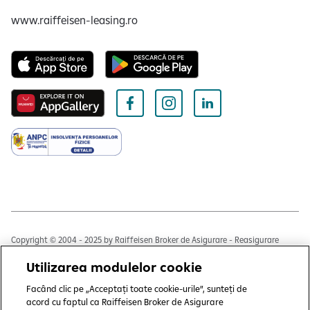
www.raiffeisen-leasing.ro
Copyright © 2004 - 2025 by Raiffeisen Broker de Asigurare - Reasigurare
S.R.L.
Utilizarea modulelor cookie
Termeni și condiții
Facând clic pe „Acceptați toate cookie-urile”, sunteți de
Politică de utilizare cookies
acord cu faptul ca Raiffeisen Broker de Asigurare