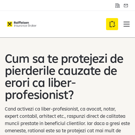
C
S
o
e
n
s
t
i
C
a
z
c
a
u
t
r
m
i
d
Cum sa te protejezi de
e
v
pierderile cauzate de
i
erori ca liber-
i
c
profesionist?
l
i
e
Cand activezi ca liber-profesionist, ca avocat, notar,
n
expert contabil, arhitect etc., raspunzi direct de calitatea
t
muncii prestate in beneficiul clientilor. Iar daca a gresi este
omeneste, rational este sa te protejezi cat mai mult de