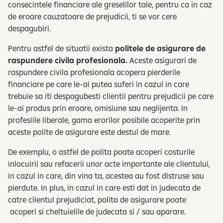
consecintele financiare ale greselilor tale, pentru ca in caz
de eroare cauzatoare de prejudicii, ti se vor cere
despagubiri.
Pentru astfel de situatii exista
politele de asigurare de
raspundere civila profesionala.
Aceste asigurari de
raspundere civila profesionala acopera pierderile
financiare pe care le-ai putea suferi in cazul in care
trebuie sa iti despagubesti clientii pentru prejudicii pe care
le-ai produs prin eroare, omisiune sau neglijenta. In
profesiile liberale, gama erorilor posibile acoperite prin
aceste polite de asigurare este destul de mare.
De exemplu, o astfel de polita poate acoperi costurile
inlocuirii sau refacerii unor acte importante ale clientului,
in cazul in care, din vina ta, acestea au fost distruse sau
pierdute. In plus, in cazul in care esti dat in judecata de
catre clientul prejudiciat, polita de asigurare poate
acoperi si cheltuielile de judecata si / sau aparare.