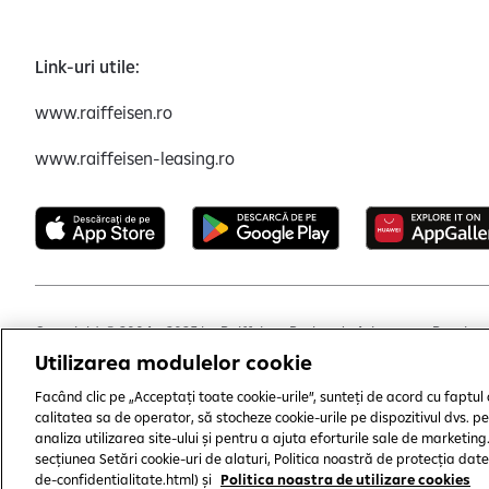
Link-uri utile:
www.raiffeisen.ro
www.raiffeisen-leasing.ro
Copyright © 2004 - 2025 by Raiffeisen Broker de Asigurare - Reasigur
Utilizarea modulelor cookie
Termeni și condiții
Politică de utilizare cookies
Preferi
Facând clic pe „Acceptați toate cookie-urile”, sunteți de acord cu faptul
calitatea sa de operator, să stocheze cookie-urile pe dispozitivul dvs. 
analiza utilizarea site-ului și pentru a ajuta eforturile sale de marketin
secțiunea Setări cookie-uri de alaturi, Politica noastră de protecția date
de-confidentialitate.html) și
Politica noastra de utilizare cookies