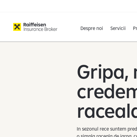
Despre noi
Servicii
P
Gripa,
credem
raceal
In sezonul rece suntem predi
o simpla raceala de iarna, ca