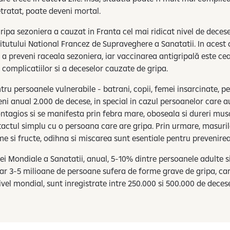
etratat, poate deveni mortal.
ripa sezoniera a cauzat in Franta cel mai ridicat nivel de decese 
itutului National Francez de Supraveghere a Sanatatii. In acest 
a preveni raceala sezoniera, iar vaccinarea antigripală este ce
a complicatiilor si a deceselor cauzate de gripa.
ru persoanele vulnerabile - batrani, copii, femei insarcinate, p
ni anual 2.000 de decese, in special in cazul persoanelor care au
ntagios si se manifesta prin febra mare, oboseala si dureri mus
ntactul simplu cu o persoana care are gripa. Prin urmare, masuril
e si fructe, odihna si miscarea sunt esentiale pentru prevenirea
i Mondiale a Sanatatii, anual, 5-10% dintre persoanele adulte s
iar 3-5 milioane de persoane sufera de forme grave de gripa, car
ivel mondial, sunt inregistrate intre 250.000 si 500.000 de deces