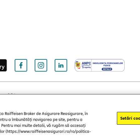
are S.R.L.
nțe cookie-uri
Politica de confidențialitate
Protecția consumat
 ca Raiffeisen Broker de Asigurare Reasigurare, în
Setări coo
pentru a îmbunătăți navigarea pe site, pentru a
g. Pentru mai multe detalii, vă rugăm să accesați
lor (https://www.raiffeisenasigurari.ro/ro/politica-