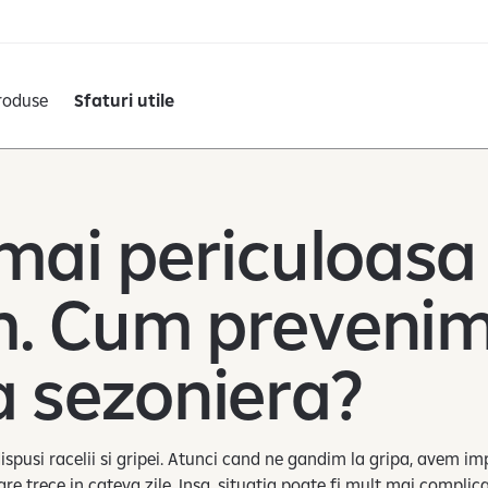
roduse
Sfaturi utile
 mai periculoasa
. Cum preveni
a sezoniera?
spusi racelii si gripei. Atunci cand ne gandim la gripa, avem i
re trece in cateva zile. Insa, situatia poate fi mult mai complica