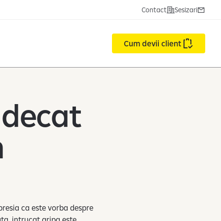
Contact
Sesizari
Cum devii client
 decat
m
mpresia ca este vorba despre
ta, intrucat gripa este